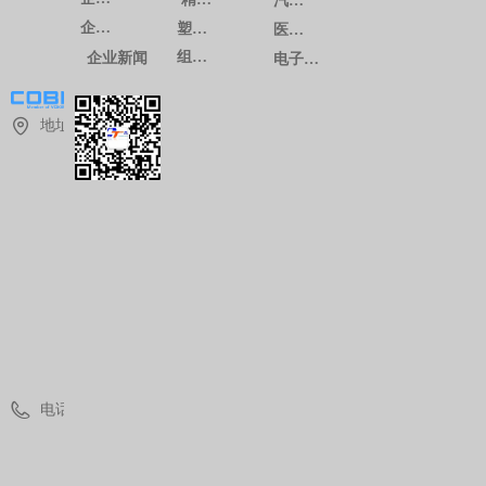
汽车系列
企业文化
塑料注塑
医疗系列
组装生产
企业新闻
电子通讯系列
地址：
上
海
市
青
浦
区
华
青
路
1
8
8
8
号
电话：
(
0
)
2