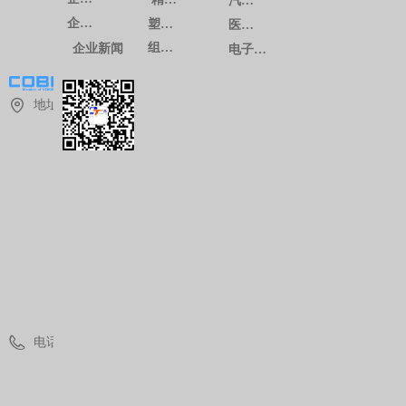
汽车系列
企业文化
塑料注塑
医疗系列
组装生产
企业新闻
电子通讯系列
地址：
上
海
市
青
浦
区
华
青
路
1
8
8
8
号
电话：
(
0
)
2