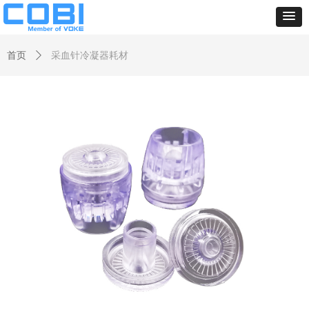
首页
ꄲ
采血针冷凝器耗材