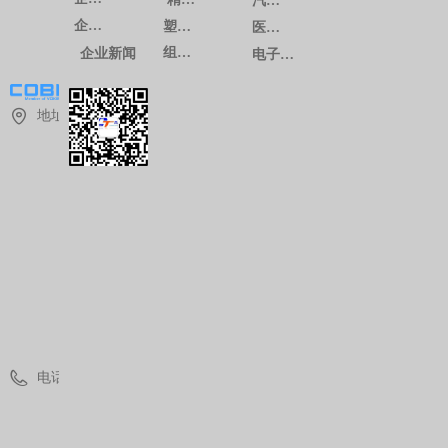
汽车系列
企业文化
塑料注塑
医疗系列
组装生产
企业新闻
电子通讯系列
地址：
上
海
市
青
浦
区
华
青
路
1
8
8
8
号
电话：
(
0
)
2